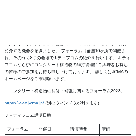
響、さらにはカーボンニュートラルの観点からも課題があり、こ
れらの課題を克服しながら橋梁の長寿命化に繋がる技術の開発が
求められています。 その要求への答えとしてJ-ティフコム施工協
会ではコンクリート構造物の健康寿命を延ばす補修材料として超
緻密高強度繊維補強コンクリート（J-ティフコム）を提案して参り
ました。 この度本協会の提案主旨に御賛同いただき一般社団法人
コンクリートメンテナンス協会（JCMA）のフォーラムで本材料を
紹介する機会を頂きました。 フォーラムは全国10ヶ所で開催さ
れ、そのうち8つの会場でJ-ティフコムの紹介を行います。 J-ティ
フコムならびにコンクリート構造物の維持管理にご興味をお持ち
の皆様のご参加をお待ち申し上げております。 詳しくはJCMAの
ホームページをご確認願います。
「コンクリート構造物の補修・補強に関するフォーラム2023」
https://www.j-cma.jp/
(別のウィンドウが開きます)
Ｊ－ティフコム講演日時
フォーラム
開催日
講演時間
講師