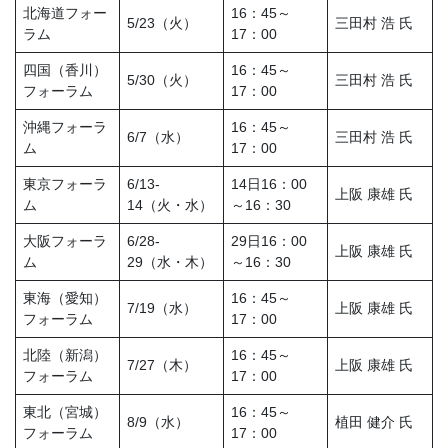
北海道フォー
16：45～
5/23（火）
三田村 浩 氏
ラム
17：00
四国（香川）
16：45～
5/30（火）
三田村 浩 氏
フォーラム
17：00
沖縄フォーラ
16：45～
6/7（水）
三田村 浩 氏
ム
17：00
東京フォーラ
6/13-
14日16：00
上阪 康雄 氏
ム
14（火・水）
～16：30
大阪フォーラ
6/28-
29日16：00
上阪 康雄 氏
ム
29（水・木）
～16：30
東海（愛知）
16：45～
7/19（水）
上阪 康雄 氏
フォーラム
17：00
北陸（新潟）
16：45～
7/27（木）
上阪 康雄 氏
フォーラム
17：00
東北（宮城）
16：45～
8/9（水）
植田 健介 氏
フォーラム
17：00