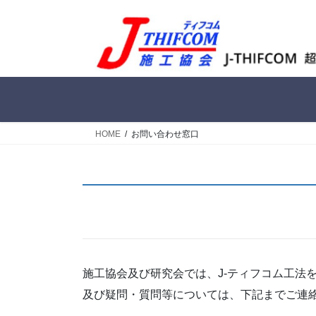
コ
ナ
ン
ビ
テ
ゲ
ン
ー
ツ
シ
へ
ョ
ス
ン
キ
に
HOME
お問い合わせ窓口
ッ
移
プ
動
施工協会及び研究会では、J-ティフコム工法
及び疑問・質問等については、下記までご連