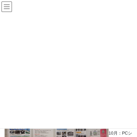
コ
ナ
ン
ビ
テ
ゲ
ン
ー
令和4年度
ツ
シ
へ
ョ
ス
ン
HOME
施工実績
令和4年度
シンポジウム展参加
キ
に
ッ
移
プ
動
2022年3月3日
令和4年度
シンポジウム展参加
10月：PCシ