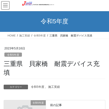
コ
ナ
ン
ビ
テ
ゲ
ン
ー
令和5年度
ツ
シ
へ
ョ
ス
ン
HOME
施工実績
令和5年度
三重県 貝家橋 耐震デバイス充填
キ
に
ッ
移
プ
動
2023年5月16日
令和5年度
三重県 貝家橋 耐震デバイス充
填
令和5年度
、
施工実績
カテゴリー
令和5年度
前の記事