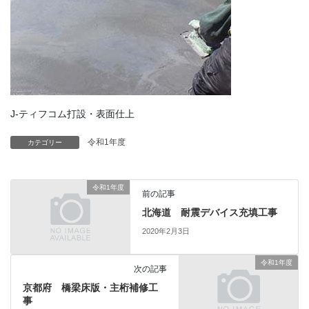
J-ティフコム打設・表面仕上
令和1年度
カテゴリー
令和1年度
前の記事
北海道 耐震デバイス充填工事
2020年2月3日
令和1年度
次の記事
京都府 橋梁床版・主桁補修工
事