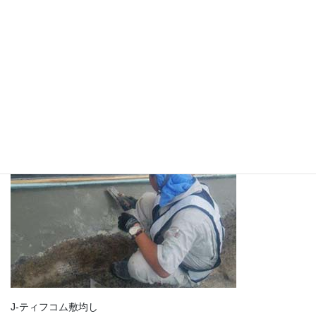
施工場所
J-ティフコム敷均し