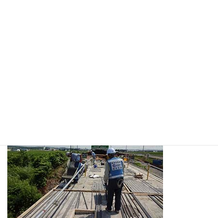
J-ティフコム練混ぜ・運搬