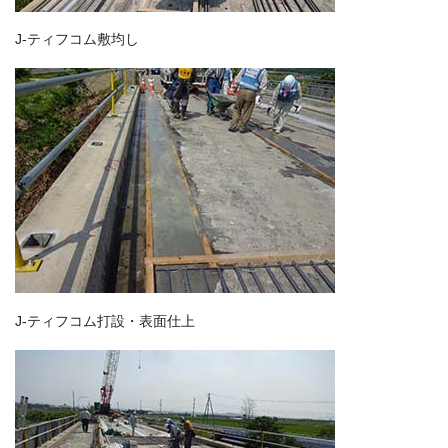
J-ティフコム敷均し
J-ティフコム打設・表面仕上