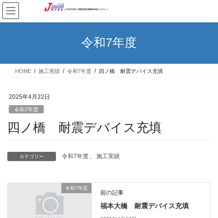
コ
ナ
ン
ビ
テ
ゲ
ン
ー
令和7年度
ツ
シ
へ
ョ
ス
ン
HOME
施工実績
令和7年度
四ノ橋 耐震デバイス充填
キ
に
ッ
移
プ
動
2025年4月22日
令和7年度
四ノ橋 耐震デバイス充填
令和7年度
、
施工実績
カテゴリー
令和7年度
前の記事
福本大橋 耐震デバイス充填