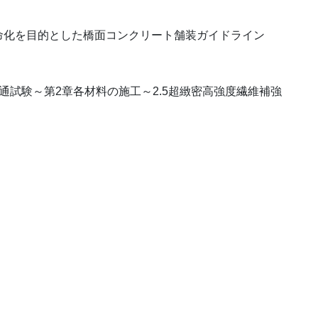
命化を目的とした橋面コンクリート舗装ガイドライン
。
通試験～第2章各材料の施工～2.5超緻密高強度繊維補強