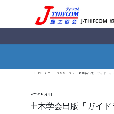
コ
ナ
ン
ビ
テ
ゲ
ン
ー
ツ
シ
へ
ョ
ス
ン
キ
に
ッ
移
プ
動
HOME
ニュースリリース
土木学会出版「ガイドライン
2020年10月1日
土木学会出版「ガイドラ