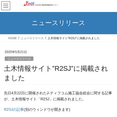
コ
ナ
ン
ビ
テ
ゲ
ン
ー
ニュースリリース
ツ
シ
へ
ョ
ス
ン
HOME
ニュースリリース
土木情報サイト”R2SJ”に掲載されました
キ
に
ッ
移
プ
動
2025年5月21日
ニュースリリース
土木情報サイト”R2SJ”に掲載され
ました
先日4月22日に開催されたJ-ティフコム施工協会総会に関する記事
が、土木情報サイト「R2SJ」に掲載されました。
R2SJの記事
(別のウィンドウが開きます)