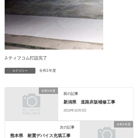
J-ティフコム打設完了
令和1年度
カテゴリー
令和1年度
前の記事
新潟県 道路床版補修工事
2019年10月3日
令和1年度
次の記事
熊本県 耐震デバイス充填工事