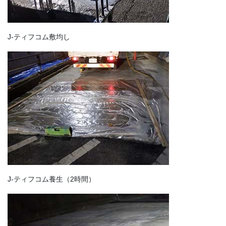
J-ティフコム敷均し
J-ティフコム養生（2時間）