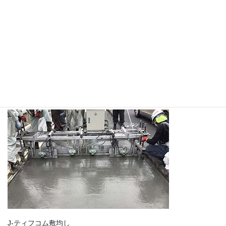
J-ティフコム練混ぜ・運搬
J-ティフコム敷均し