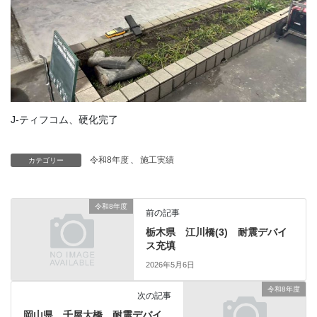
J-ティフコム、硬化完了
令和8年度
、
施工実績
カテゴリー
令和8年度
前の記事
栃木県 江川橋(3) 耐震デバイ
ス充填
2026年5月6日
令和8年度
次の記事
岡山県 千屋大橋 耐震デバイ