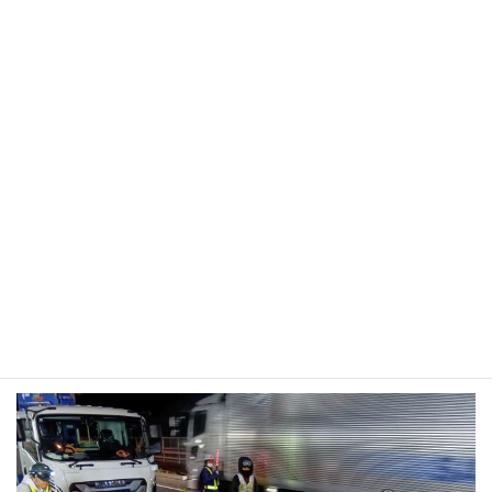
J-ティフコム練り混ぜ