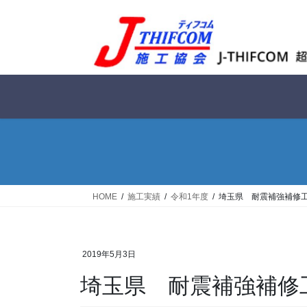
コ
ナ
ン
ビ
テ
ゲ
ン
ー
ツ
シ
へ
ョ
ス
ン
キ
に
ッ
移
プ
動
HOME
施工実績
令和1年度
埼玉県 耐震補強補修
2019年5月3日
埼玉県 耐震補強補修