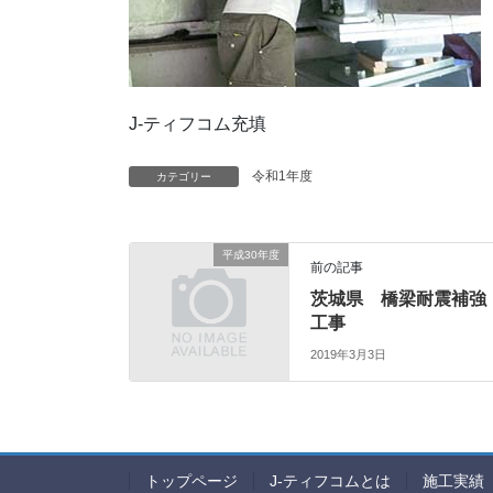
J-ティフコム充填
令和1年度
カテゴリー
平成30年度
前の記事
茨城県 橋梁耐震補強
工事
2019年3月3日
トップページ
J-ティフコムとは
施工実績