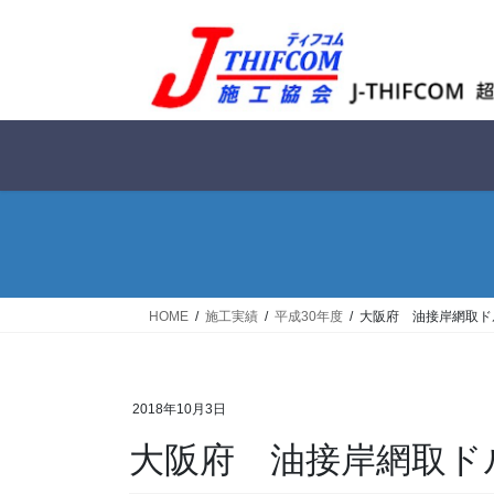
コ
ナ
ン
ビ
テ
ゲ
ン
ー
ツ
シ
へ
ョ
ス
ン
キ
に
ッ
移
プ
動
HOME
施工実績
平成30年度
大阪府 油接岸網取ド
2018年10月3日
大阪府 油接岸網取ド