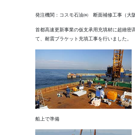
発注機関：コスモ石油㈱ 断面補修工事（大
首都高速更新事業の仮支承用充填材に超緻密高
て、耐震ブラケット充填工事を行いました。
船上で準備