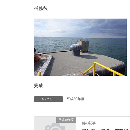
補修後
完成
平成30年度
カテゴリー
平成30年度
前の記事