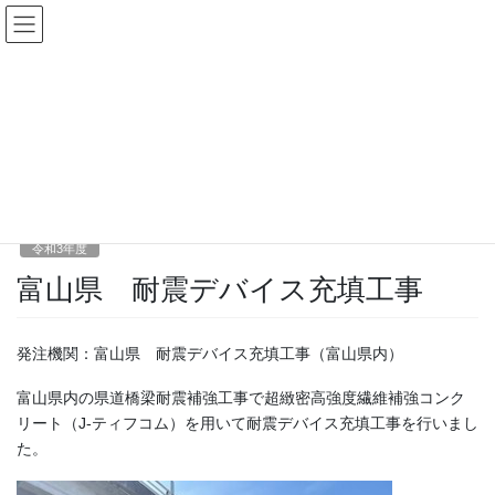
コ
ナ
ン
ビ
テ
ゲ
ン
ー
令和3年度
ツ
シ
へ
ョ
ス
ン
HOME
施工実績
令和3年度
富山県 耐震デバイス充填工事
キ
に
ッ
移
プ
動
2021年3月3日
令和3年度
富山県 耐震デバイス充填工事
発注機関：富山県 耐震デバイス充填工事（富山県内）
富山県内の県道橋梁耐震補強工事で超緻密高強度繊維補強コンク
リート（J-ティフコム）を用いて耐震デバイス充填工事を行いまし
た。