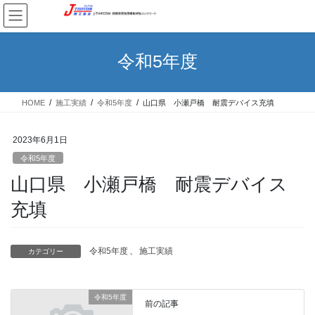
コ
ナ
ン
ビ
テ
ゲ
ン
ー
令和5年度
ツ
シ
へ
ョ
ス
ン
HOME
施工実績
令和5年度
山口県 小瀬戸橋 耐震デバイス充填
キ
に
ッ
移
プ
動
2023年6月1日
令和5年度
山口県 小瀬戸橋 耐震デバイス
充填
令和5年度
、
施工実績
カテゴリー
令和5年度
前の記事