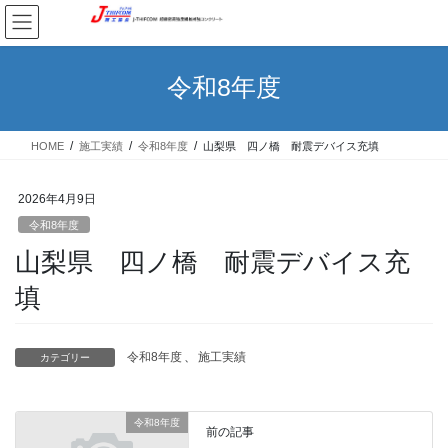
コ
ナ
ン
ビ
テ
ゲ
ン
ー
令和8年度
ツ
シ
へ
ョ
ス
ン
HOME
施工実績
令和8年度
山梨県 四ノ橋 耐震デバイス充填
キ
に
ッ
移
プ
動
2026年4月9日
令和8年度
山梨県 四ノ橋 耐震デバイス充
填
令和8年度
、
施工実績
カテゴリー
令和8年度
前の記事