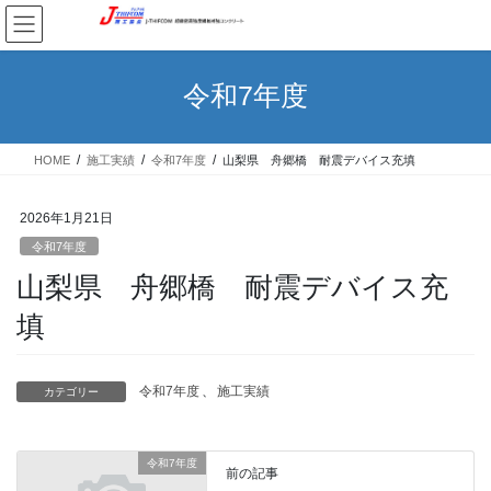
コ
ナ
ン
ビ
テ
ゲ
ン
ー
令和7年度
ツ
シ
へ
ョ
ス
ン
HOME
施工実績
令和7年度
山梨県 舟郷橋 耐震デバイス充填
キ
に
ッ
移
プ
動
2026年1月21日
令和7年度
山梨県 舟郷橋 耐震デバイス充
填
令和7年度
、
施工実績
カテゴリー
令和7年度
前の記事