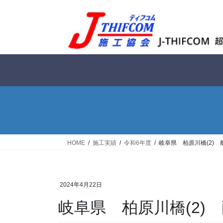
コ
ナ
ン
ビ
テ
ゲ
ン
ー
ツ
シ
へ
ョ
ス
ン
キ
に
ッ
移
プ
動
HOME
施工実績
令和6年度
岐阜県 柏原川橋(2)
2024年4月22日
岐阜県 柏原川橋(2)