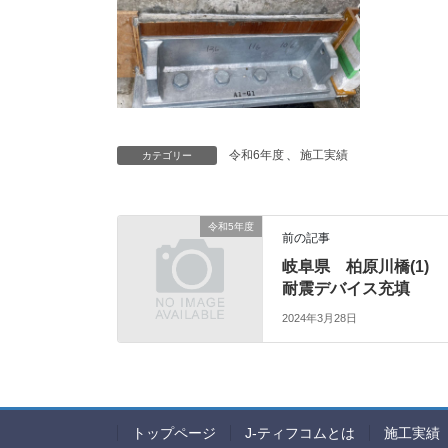
令和6年度
、
施工実績
カテゴリー
令和5年度
前の記事
岐阜県 柏原川橋(1)
耐震デバイス充填
2024年3月28日
トップページ
J-ティフコムとは
施工実績