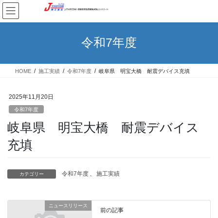
コ
ナ
ン
ビ
テ
ゲ
ン
ー
令和7年度
ツ
シ
へ
ョ
ス
ン
HOME
施工実績
令和7年度
岐阜県 明宝大橋 耐震デバイス充填
キ
に
ッ
移
プ
動
2025年11月20日
令和7年度
岐阜県 明宝大橋 耐震デバイス
充填
令和7年度
、
施工実績
カテゴリー
ニュースリリース
前の記事