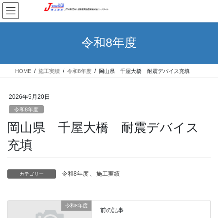
コ
ナ
ン
ビ
テ
ゲ
ン
ー
令和8年度
ツ
シ
へ
ョ
ス
ン
HOME
施工実績
令和8年度
岡山県 千屋大橋 耐震デバイス充填
キ
に
ッ
移
プ
動
2026年5月20日
令和8年度
岡山県 千屋大橋 耐震デバイス
充填
令和8年度
、
施工実績
カテゴリー
令和8年度
前の記事