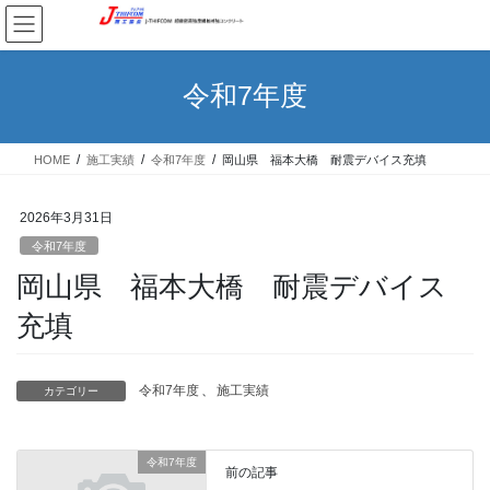
コ
ナ
ン
ビ
テ
ゲ
ン
ー
令和7年度
ツ
シ
へ
ョ
ス
ン
HOME
施工実績
令和7年度
岡山県 福本大橋 耐震デバイス充填
キ
に
ッ
移
プ
動
2026年3月31日
令和7年度
岡山県 福本大橋 耐震デバイス
充填
令和7年度
、
施工実績
カテゴリー
令和7年度
前の記事