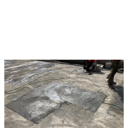
舗装切削後（損傷箇所）