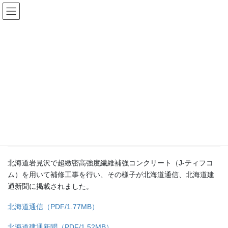
コ
ナ
ン
ビ
テ
ゲ
ン
ー
ニュースリリース
ツ
シ
へ
ョ
ス
ン
HOME
ニュースリリース
新聞 掲載
キ
に
ッ
移
プ
動
2020年6月1日
ニュースリリース
新聞 掲載
北海道岩見沢で超緻密高強度繊維補強コンクリート（J-ティフコ
ム）を用いて補修工事を行い、その様子が北海道通信、北海道建
通新聞に掲載されました。
北海道通信（PDF/1.77MB）
北海道建通新聞（PDF/1.52MB）