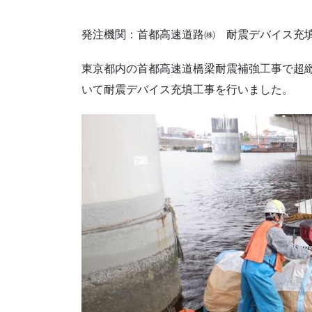
発注機関：首都高速道路㈱ 耐震デバイス充
東京都内の首都高速道橋梁耐震補強工事で超緻
いて耐震デバイス充填工事を行いました。