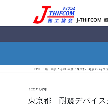
コ
ナ
ン
ビ
テ
ゲ
ン
ー
ツ
シ
へ
ョ
ス
ン
キ
に
ッ
移
プ
動
HOME
施工実績
令和3年度
東京都 耐震デバイス
2021年3月3日
東京都 耐震デバイス