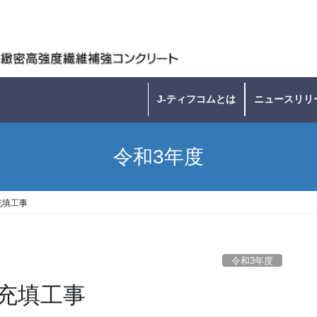
J-ティフコムとは
ニュースリリ
令和3年度
充填工事
令和3年度
充填工事