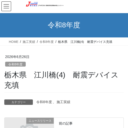
コ
ナ
ン
ビ
テ
ゲ
ン
ー
令和8年度
ツ
シ
へ
ョ
ス
ン
HOME
施工実績
令和8年度
栃木県 江川橋(4) 耐震デバイス充填
キ
に
ッ
移
プ
動
2026年6月26日
令和8年度
栃木県 江川橋(4) 耐震デバイス
充填
令和8年度
、
施工実績
カテゴリー
ニュースリリース
前の記事