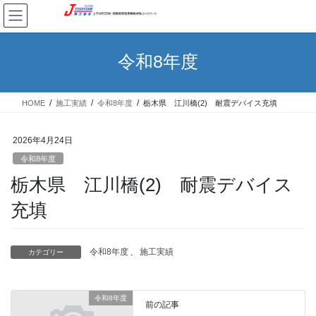
コ
ナ
ン
ビ
テ
ゲ
ン
ー
令和8年度
ツ
シ
へ
ョ
ス
ン
HOME
施工実績
令和8年度
栃木県 江川橋(2) 耐震デバイス充填
キ
に
ッ
移
プ
動
2026年4月24日
令和8年度
栃木県 江川橋(2) 耐震デバイス
充填
令和8年度
、
施工実績
カテゴリー
令和8年度
前の記事