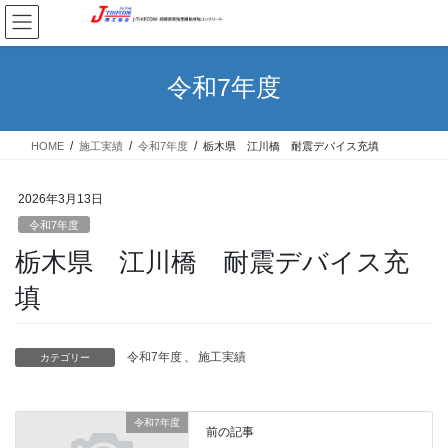
コ
ナ
ン
ビ
テ
ゲ
ン
ー
令和7年度
ツ
シ
へ
ョ
ス
ン
HOME
施工実績
令和7年度
栃木県 江川橋 耐震デバイス充填
キ
に
ッ
移
プ
動
2026年3月13日
令和7年度
栃木県 江川橋 耐震デバイス充
填
令和7年度
、
施工実績
カテゴリー
令和7年度
前の記事