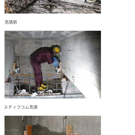
充填前
J-ティフコム充填