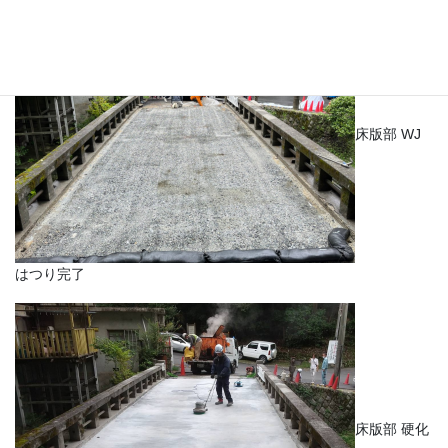
床版部 WJ
はつり完了
床版部 硬化