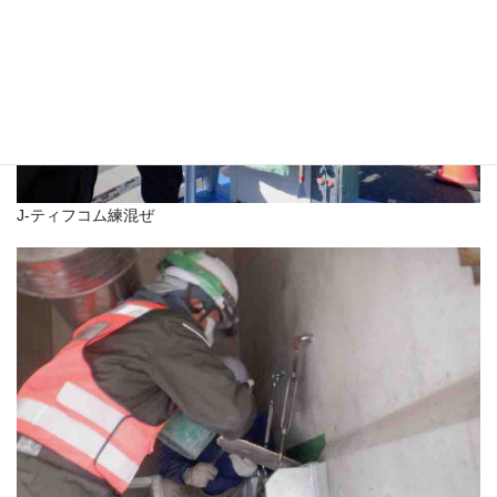
J-ティフコム練混ぜ