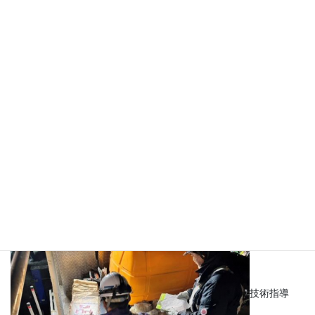
プラント設
置
技術指導