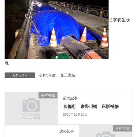
防寒養生状
況
令和5年度
、
施工実績
カテゴリー
令和5年度
前の記事
京都府 東掛川橋 床版補修
2023年10月13日
令和5年度
次の記事