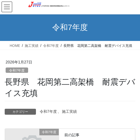
コ
ナ
ン
ビ
テ
ゲ
ン
ー
令和7年度
ツ
シ
へ
ョ
ス
ン
HOME
施工実績
令和7年度
長野県 花岡第二高架橋 耐震デバイス充填
キ
に
ッ
移
プ
動
2026年1月27日
令和7年度
長野県 花岡第二高架橋 耐震デバ
イス充填
令和7年度
、
施工実績
カテゴリー
令和7年度
前の記事