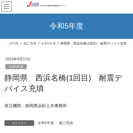
コ
ナ
ン
ビ
テ
ゲ
ン
ー
令和5年度
ツ
シ
へ
ョ
ス
ン
HOME
施工実績
令和5年度
静岡県 西浜名橋(1回目) 耐震デバイス充填
キ
に
ッ
移
プ
動
2023年9月12日
令和5年度
静岡県 西浜名橋(1回目) 耐震デ
バイス充填
発注機関：静岡県浜松土木事務所
令和5年度
、
施工実績
カテゴリー