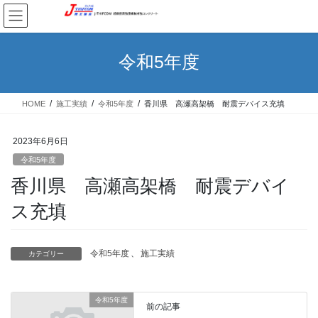
コ
ナ
ン
ビ
テ
ゲ
ン
ー
令和5年度
ツ
シ
へ
ョ
ス
ン
HOME
施工実績
令和5年度
香川県 高瀬高架橋 耐震デバイス充填
キ
に
ッ
移
プ
動
2023年6月6日
令和5年度
香川県 高瀬高架橋 耐震デバイ
ス充填
令和5年度
、
施工実績
カテゴリー
令和5年度
前の記事