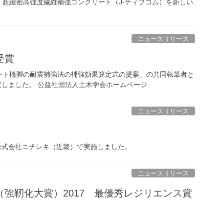
超緻密高強度繊維補強コンクリート（J-ティフコム）を新しい
ニュースリリース
受賞
ート橋脚の耐震補強法の補強効果算定式の提案」の共同執筆者と
賞しました。 公益社団法人土木学会ホームページ
ニュースリリース
株式会社ニチレキ（近畿）で実施しました。
ニュースリリース
強靭化大賞）2017 最優秀レジリエンス賞