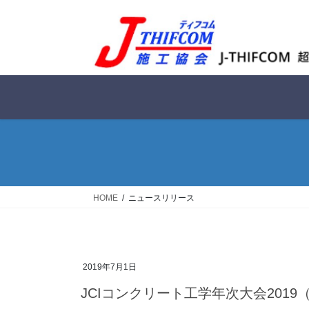
コ
ナ
ン
ビ
テ
ゲ
ン
ー
ツ
シ
へ
ョ
ス
ン
キ
に
ッ
移
プ
動
HOME
ニュースリリース
2019年7月1日
JCIコンクリート工学年次大会2019