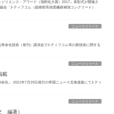
・レジリエンス・アワード（強靭化大賞）2017』表彰式が開催さ
工協会「J-ティフコム（超緻密高強度繊維補強コンクリート）
ニュースリリース
寿命化技術（発刊）講演会でJ-ティフコム等の新技術に関する
ニュースリリース
掲載
化」 2021年7月29日発行の帝国ニュース北海道版にてJ-ティ
ニュースリリース
之 編著）