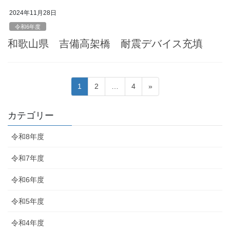
2024年11月28日
令和6年度
和歌山県 吉備高架橋 耐震デバイス充填
投
固
固
固
1
2
…
4
»
稿
定
定
定
ペ
ペ
ペ
の
カテゴリー
ー
ー
ー
ペ
ジ
ジ
ジ
令和8年度
ー
ジ
令和7年度
送
令和6年度
り
令和5年度
令和4年度