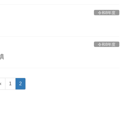
令和8年度
令和8年度
填
固
固
«
1
2
定
定
ペ
ペ
ー
ー
ジ
ジ