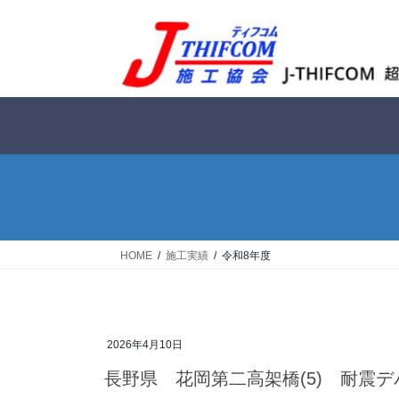
コ
ナ
ン
ビ
テ
ゲ
ン
ー
ツ
シ
へ
ョ
ス
ン
キ
に
ッ
移
プ
動
HOME
施工実績
令和8年度
2026年4月10日
長野県 花岡第二高架橋(5) 耐震