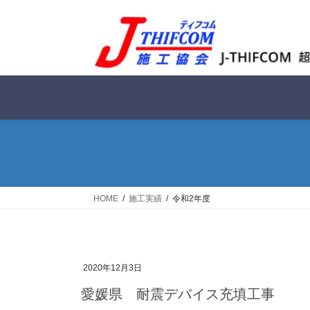
コ
ナ
ン
ビ
テ
ゲ
ン
ー
ツ
シ
へ
ョ
ス
ン
キ
に
ッ
移
プ
動
HOME
施工実績
令和2年度
2020年12月3日
愛媛県 耐震デバイス充填工事