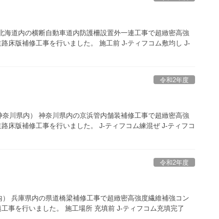
 北海道内の横断自動車道内防護柵設置外一連工事で超緻密高強
床版補修工事を行いました。 施工前 J-ティフコム敷均し J-
令和2年度
神奈川県内） 神奈川県内の京浜管内舗装補修工事で超緻密高強
路床版補修工事を行いました。 J-ティフコム練混ぜ J-ティフコ
令和2年度
内） 兵庫県内の県道橋梁補修工事で超緻密高強度繊維補強コン
工事を行いました。 施工場所 充填前 J-ティフコム充填完了