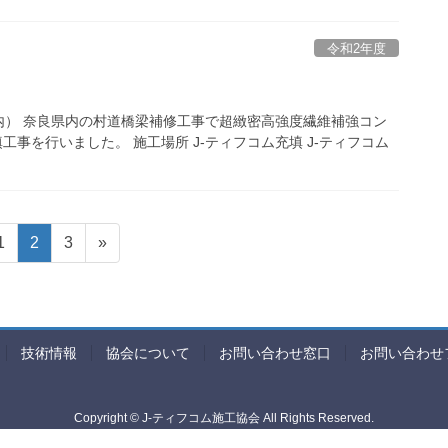
令和2年度
内） 奈良県内の村道橋梁補修工事で超緻密高強度繊維補強コン
事を行いました。 施工場所 J-ティフコム充填 J-ティフコム
固
固
固
1
2
3
»
定
定
定
ペ
ペ
ペ
ー
ー
ー
ジ
ジ
ジ
技術情報
協会について
お問い合わせ窓口
お問い合わせ
Copyright © J-ティフコム施工協会 All Rights Reserved.
Powered by
WordPress
with
Lightning Theme
&
VK All in One Expansion Unit