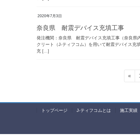
2020年7月3日
奈良県 耐震デバイス充填工事
発注機関：奈良県 耐震デバイス充填工事（奈良県
クリート（J-ティフコム）を用いて耐震デバイス充填工
充 […]
投
«
稿
の
ペ
トップページ
J-ティフコムとは
施工実績
ー
ジ
送