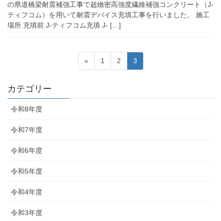
の県道橋梁耐震補強工事で超緻密高強度繊維補強コンクリート（J-
ティフコム）を用いて耐震デバイス充填工事を行いました。 施工
場所 充填前 J-ティフコム充填 J- […]
投
固
固
固
«
1
2
3
稿
定
定
定
ペ
ペ
ペ
の
カテゴリー
ー
ー
ー
ペ
ジ
ジ
ジ
令和8年度
ー
ジ
令和7年度
送
令和6年度
り
令和5年度
令和4年度
令和3年度